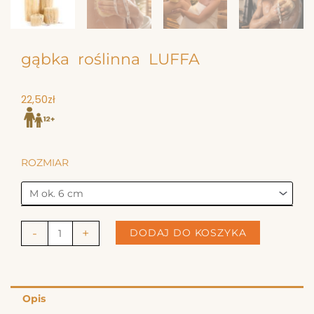
gąbka roślinna LUFFA
22,50
zł
ilość
ROZMIAR
gąbka
roślinna
LUFFA
-
+
DODAJ DO KOSZYKA
Opis