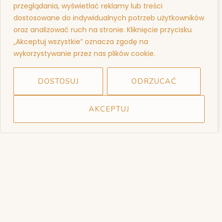
przeglądania, wyświetlać reklamy lub treści
dostosowane do indywidualnych potrzeb użytkowników
oraz analizować ruch na stronie. Kliknięcie przycisku
+48 532 993 766
„Akceptuj wszystkie” oznacza zgodę na
ubo@ubo.com.pl
wykorzystywanie przez nas plików cookie.
O NAS
O NAS
DOSTOSUJ
ODRZUCAĆ
KONTAKT
AKCEPTUJ
INFORMACJE
REGULAMIN
POLITYKA PRYWATNOŚCI
ZWROTY
PŁATNOŚCI I DOSTAWA
CZAS I KOSZTY DOSTAWY
FORMY I PŁATNOŚCI