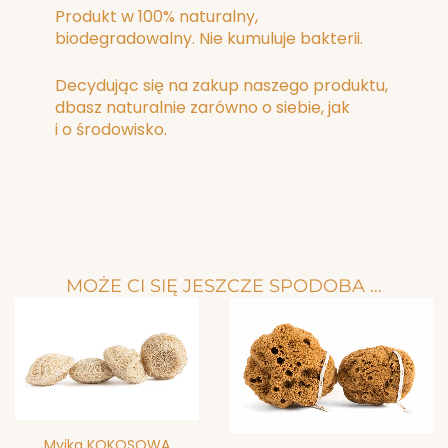
Produkt w 100% naturalny,
biodegradowalny. Nie kumuluje bakterii.
Decydując się na zakup naszego produktu,
dbasz naturalnie zarówno o siebie, jak
i o środowisko.
MOŻE CI SIĘ JESZCZE SPODOBA …
Ten
prod
ma
wiel
wari
Opcj
moż
wybr
Myjka KOKOSOWA